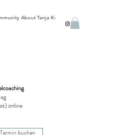
mmunity
About Tanja
Kontakt
FAQ
Blog
Shop
Therapie
elcoaching
tag
it) online
Termin buchen