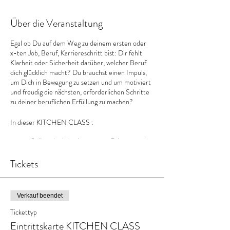
Über die Veranstaltung
Egal ob Du auf dem Weg zu deinem ersten oder
x-ten Job, Beruf, Karriereschritt bist: Dir fehlt
Klarheit oder Sicherheit darüber, welcher Beruf
dich glücklich macht? Du brauchst einen Impuls,
um Dich in Bewegung zu setzen und um motiviert
und freudig die nächsten, erforderlichen Schritte
zu deiner beruflichen Erfüllung zu machen?
In dieser KITCHEN CLASS :
Spürst du deine Interessen, Talente und
Fähigkeiten auf,
Erkundest du gemeinsam mit anderen, wie
Tickets
und wo deine Talente und Leidenschaften
am besten Ausdruck finden können,
Lernst du neue Möglichkeiten kennen, wie
Verkauf beendet
du vorgehen kannst, wenn du auf der Reise
zu Deiner Berufung bist.
Tickettyp
Eintrittskarte KITCHEN CLASS