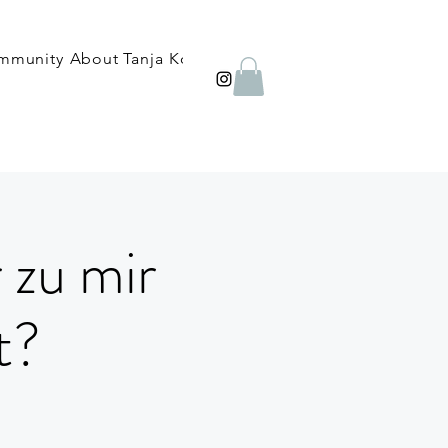
mmunity
About Tanja
Kontakt
FAQ
Blog
Shop
Therapie
 zu mir
t?