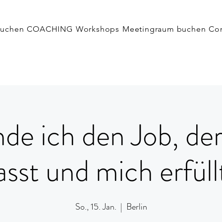
buchen
COACHING
Workshops
Meetingraum buchen
Co
nde ich den Job, der
asst und mich erfüll
So., 15. Jan.
  |  
Berlin