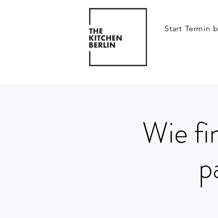
Start
Termin 
Wie fi
p