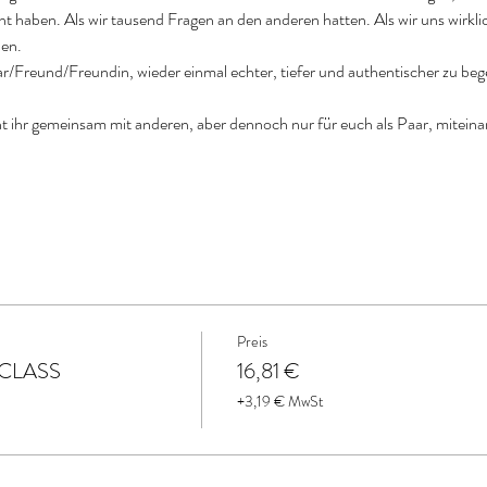
 haben. Als wir tausend Fragen an den anderen hatten. Als wir uns wirkli
en.
r/Freund/Freundin, wieder einmal echter, tiefer und authentischer zu bege
t ihr gemeinsam mit anderen, aber dennoch nur für euch als Paar, mitei
Preis
N CLASS
16,81 €
+3,19 € MwSt