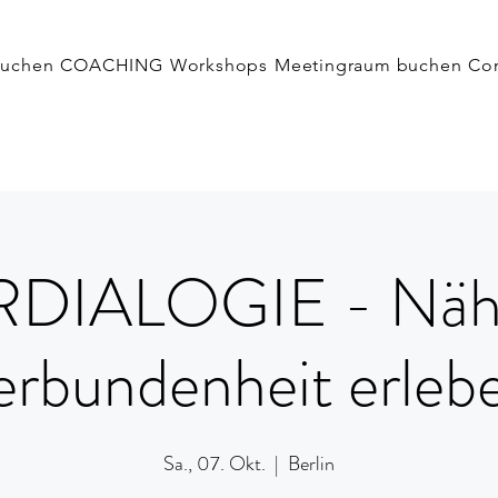
buchen
COACHING
Workshops
Meetingraum buchen
Co
DIALOGIE - Näh
rbundenheit erleb
Sa., 07. Okt.
  |  
Berlin