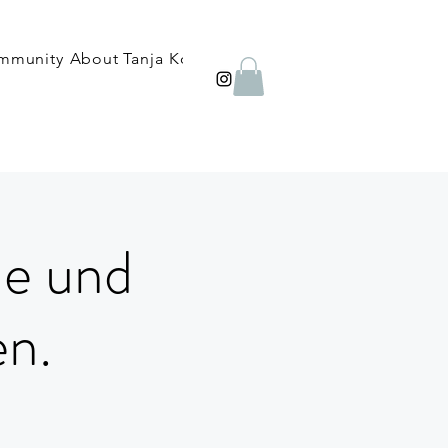
mmunity
About Tanja
Kontakt
FAQ
Blog
Shop
Therapie
e und
en.