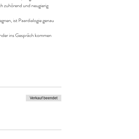
ch zuhörend und neugierig 
gnen, ist Paardialogie genau 
nander ins Gespräch kommen 
Verkauf beendet