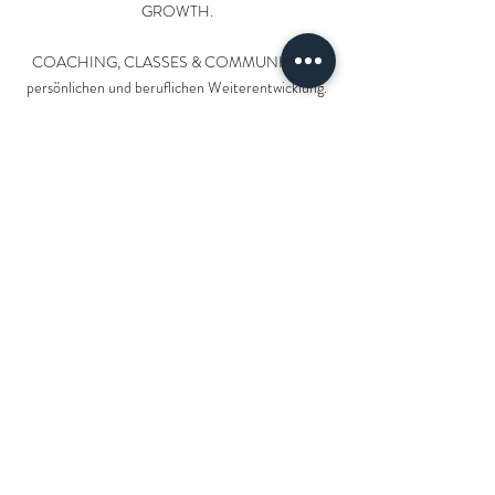
GROWTH.
COACHING, CLASSES & COMMUNITY zur
persönlichen und beruflichen Weiterentwicklung.
Life-Coaching
Business-Coaching
Paar-Coaching
Classes
Impressum & Datenschutz
Newsletter-Anmeldung
Community